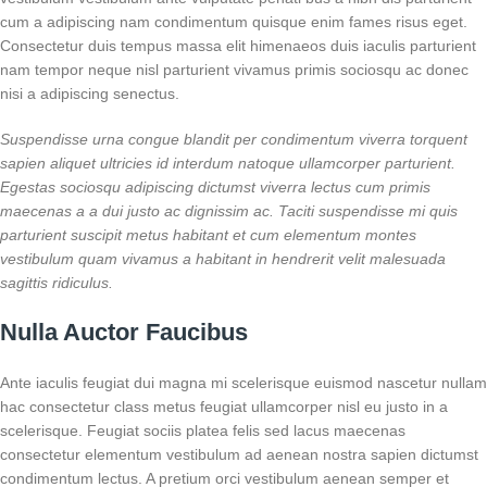
cum a adipiscing nam condimentum quisque enim fames risus eget.
Consectetur duis tempus massa elit himenaeos duis iaculis parturient
nam tempor neque nisl parturient vivamus primis sociosqu ac donec
nisi a adipiscing senectus.
Suspendisse urna congue blandit per condimentum viverra torquent
sapien aliquet ultricies id interdum natoque ullamcorper parturient.
Egestas sociosqu adipiscing dictumst viverra lectus cum primis
maecenas a a dui justo ac dignissim ac. Taciti suspendisse mi quis
parturient suscipit metus habitant et cum elementum montes
vestibulum quam vivamus a habitant in hendrerit velit malesuada
sagittis ridiculus.
Nulla Auctor Faucibus
Ante iaculis feugiat dui magna mi scelerisque euismod nascetur nullam
hac consectetur class metus feugiat ullamcorper nisl eu justo in a
scelerisque. Feugiat sociis platea felis sed lacus maecenas
consectetur elementum vestibulum ad aenean nostra sapien dictumst
condimentum lectus. A pretium orci vestibulum aenean semper et